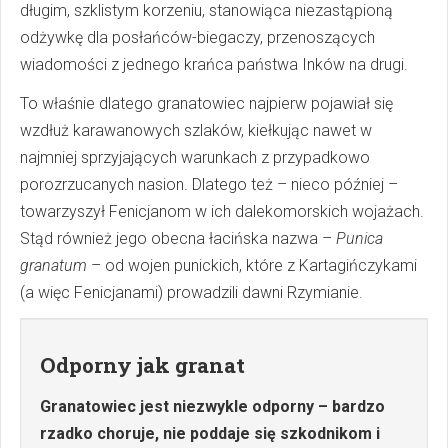
długim, szklistym korzeniu, stanowiąca niezastąpioną
odżywkę dla posłańców-biegaczy, przenoszących
wiadomości z jednego krańca państwa Inków na drugi.
To właśnie dlatego granatowiec najpierw pojawiał się
wzdłuż karawanowych szlaków, kiełkując nawet w
najmniej sprzyjających warunkach z przypadkowo
porozrzucanych nasion. Dlatego też – nieco później –
towarzyszył Fenicjanom w ich dalekomorskich wojażach.
Stąd również jego obecna łacińska nazwa –
Punica
granatum
– od wojen punickich, które z Kartagińczykami
(a więc Fenicjanami) prowadzili dawni Rzymianie.
Odporny jak granat
Granatowiec jest niezwykle odporny – bardzo
rzadko choruje, nie poddaje się szkodnikom i