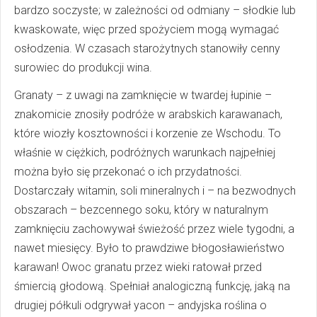
bardzo soczyste; w zależności od odmiany – słodkie lub
kwaskowate, więc przed spożyciem mogą wymagać
osłodzenia. W czasach starożytnych stanowiły cenny
surowiec do produkcji wina.
Granaty – z uwagi na zamknięcie w twardej łupinie –
znakomicie znosiły podróże w arabskich karawanach,
które wiozły kosztowności i korzenie ze Wschodu. To
właśnie w ciężkich, podróżnych warunkach najpełniej
można było się przekonać o ich przydatności.
Dostarczały witamin, soli mineralnych i – na bezwodnych
obszarach – bezcennego soku, który w naturalnym
zamknięciu zachowywał świeżość przez wiele tygodni, a
nawet miesięcy. Było to prawdziwe błogosławieństwo
karawan! Owoc granatu przez wieki ratował przed
śmiercią głodową. Spełniał analogiczną funkcję, jaką na
drugiej półkuli odgrywał yacon – andyjska roślina o