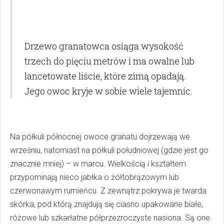
Drzewo granatowca osiąga wysokość
trzech do pięciu metrów i ma owalne lub
lancetowate liście, które zimą opadają.
Jego owoc kryje w sobie wiele tajemnic.
Na półkuli północnej owoce granatu dojrzewają we
wrześniu, natomiast na półkuli południowej (gdzie jest go
znacznie mniej) – w marcu. Wielkością i kształtem
przypominają nieco jabłka o żółtobrązowym lub
czerwonawym rumieńcu. Z zewnątrz pokrywa je twarda
skórka, pod którą znajdują się ciasno upakowane białe,
różowe lub szkarłatne półprzezroczyste nasiona. Są one