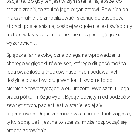
pacjenta. Bo gdy ten jest w złym stanie, najlepsze, co
można zrobić, to zaufać jego organizmowi. Powinien on
maksymalnie się zmobilizować i sięgnąć do zasobów,
których posiadania najczęściej w ogóle nie jest świadomy,
a które w krytycznym momencie mają pchnąć go ku
wyzdrowieniu.
Śpiączka farmakologiczna polega na wprowadzeniu
chorego w głęboki, równy sen, którego długość można
regulować ilością środków nasennych podawanych
dożylnie przez tzw. długi wenflon. Likwiduje to ból i
cierpienie towarzyszące wielu urazom. Wyciszeniu ulega
praca półkuli mózgowych. Będąc odciętym od bodźców
zewnętrznych, pacjent jest w stanie lepiej się
regenerować. Organizm może w stu procentach zająć się
tylko sobą. Jeśli jest na to szansa, może rozpocząć się
proces zdrowienia.