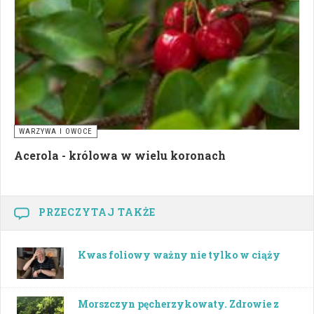
WARZYWA I OWOCE
Acerola - królowa w wielu koronach
PRZECZYTAJ TAKŻE
Kwas foliowy ważny nie tylko w ciąży
Morszczyn pęcherzykowaty. Zdrowie z