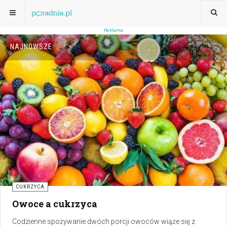
NAJNOWSZE
CUKRZYCA
Owoce a cukrzyca
Codzienne spożywanie dwóch porcji owoców wiąże się z