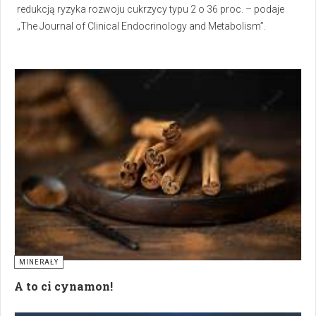
redukcją ryzyka rozwoju cukrzycy typu 2 o 36 proc. – podaje
„The Journal of Clinical Endocrinology and Metabolism”.
MINERAŁY
A to ci cynamon!