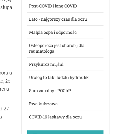
Post-COVID i long COVID
osłupa
Lato - najgorszy czas dla oczu
Małpia ospa i odporność
Osteoporoza jest chorobą dla
reumatologa
Przykurcz mięśni
boru u
Urolog to taki ludzki hydraulik
o, że
rci u
Stan zapalny - POChP
Rwa kulszowa
d 27
u
COVID-19 łaskawy dla oczu