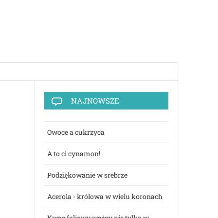
NAJNOWSZE
Owoce a cukrzyca
A to ci cynamon!
Podziękowanie w srebrze
Acerola - królowa w wielu koronach
Kwas foliowy ważny nie tylko w