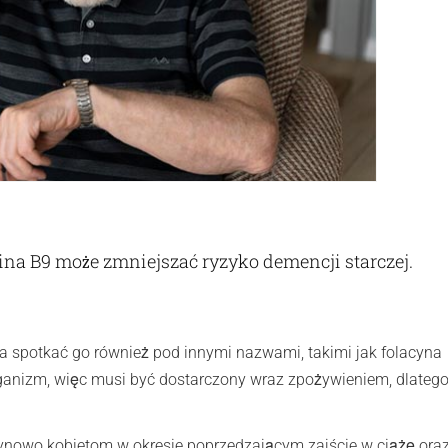
a B9 może zmniejszać ryzyko demencji starczej.
a spotkać go również pod innymi nazwami, takimi jak folacyna
rganizm, więc musi być dostarczony wraz zpożywieniem, dlatego
ynowo kobietom w okresie poprzedzającym zajście w ciążę oraz