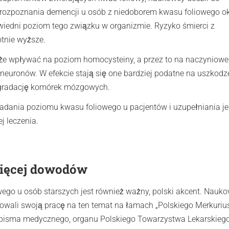
ozpoznania demencji u osób z niedoborem kwasu foliowego o
wiedni poziom tego związku w organizmie. Ryzyko śmierci z
otnie wyższe.
e wpływać na poziom homocysteiny, a przez to na naczyniowe
euronów. W efekcie stają się one bardziej podatne na uszkodz
 degradację komórek mózgowych.
adania poziomu kwasu foliowego u pacjentów i uzupełniania j
j leczenia.
więcej dowodów
go u osób starszych jest również ważny, polski akcent. Nauko
wali swoją pracę na ten temat na łamach „Polskiego Merkuriu
pisma medycznego, organu Polskiego Towarzystwa Lekarskiego