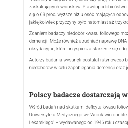
zaskakujących wniosków. Prawdopodobieństwo r
się o 68 proc. wyższe niż u osób mających odpo
jakiejkolwiek przyczyny było natomiast aż trzykr
Zdaniem badaczy niedobór kwasu foliowego moż
demencji. Może również utrudniać naprawę DNA n
oksydacyjne, które przyspiesza starzenie się i
Autorzy badania wysunęli postulat rutynowego b
niedoborów w celu zapobiegania demencji oraz je
Polscy badacze dostarczają 
Wśród badań nad skutkami deﬁcytu kwasu foliowe
Uniwersytetu Medycznego we Wrocławiu opubliko
Lekarskiego” – wydawanego od 1946 roku czaso