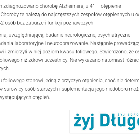
ch zdiagnozowano chorobę Alzheimera, u 41 – otępienie
 Choroby te należą do najczęstszych zespołów otępiennych u 
42 osób bez zaburzeń funkcji poznawczych.
a, uwzględniającą: badanie neurologiczne, psychiatryczne
badania laboratoryjne i neuroobrazowanie. Następnie prowadząc
wi i zmierzyli w niej poziom kwasu foliowego. Stwierdzono, że o
liowego niż zdrowi uczestnicy. Nie wykazano natomiast różnic
rych.
 foliowego stanowi jedną z przyczyn otępienia, choć nie determ
 w surowicy osób starszych i suplementacja jego niedoboru moż
 występujących otępień.