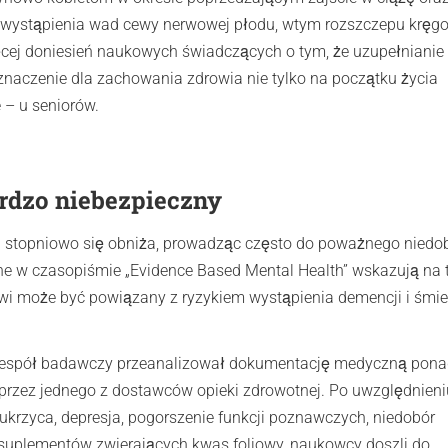
 wystąpienia wad cewy nerwowej płodu, wtym rozszczepu kręg
ęcej doniesień naukowych świadczących o tym, że uzupełnianie
naczenie dla zachowania zdrowia nie tylko na początku życia
e – u seniorów.
rdzo niebezpieczny
 stopniowo się obniża, prowadząc często do poważnego niedo
e w czasopiśmie „Evidence Based Mental Health” wskazują na t
wi może być powiązany z ryzykiem wystąpienia demencji i śmie
i zespół badawczy przeanalizował dokumentację medyczną pona
 przez jednego z dostawców opieki zdrowotnej. Po uwzględnieni
cukrzyca, depresja, pogorszenie funkcji poznawczych, niedobór
 suplementów zwierających kwas foliowy, naukowcy doszli do