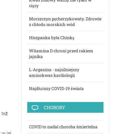
ciąży
Morszczyn pęcherzykowaty. Zdrowie
z chłodu morskich wód
Hiszpanka była Chinką
Witamina D chroni przed rakiem
jajnika
L-Arganina - najsilniejszy
aminokwas kardiologii
Najdłuższy COVID-19 świata
CHOROBY
 też
COVID to nadal choroba śmiertelna
 w jej