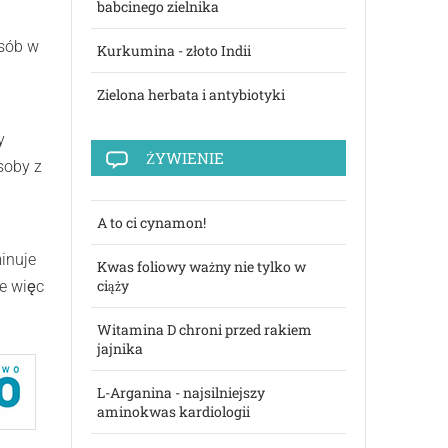
babcinego zielnika
osób w
Kurkumina - złoto Indii
Zielona herbata i antybiotyki
y
ŻYWIENIE
soby z
A to ci cynamon!
inuje
Kwas foliowy ważny nie tylko w
ciąży
e więc
Witamina D chroni przed rakiem
jajnika
L-Arganina - najsilniejszy
aminokwas kardiologii