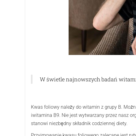
W świetle najnowszych badań witamin
Kwas foliowy należy do witamin z grupy B. Możn
iwitamina B9. Nie jest wytwarzany przez nasz o
stanowi niezbędny składnik codziennej diety.
Przyjmowanie kwasu foliowego zalecane jest rut