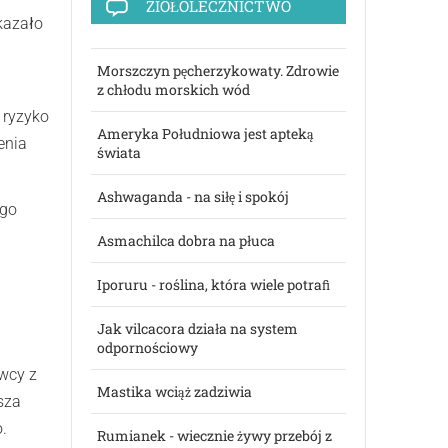
ZIOŁOLECZNICTWO
kazało
Morszczyn pęcherzykowaty. Zdrowie
z chłodu morskich wód
 ryzyko
Ameryka Południowa jest apteką
enia
świata
Ashwaganda - na siłę i spokój
ego
Asmachilca dobra na płuca
Iporuru - roślina, która wiele potraﬁ
Jak vilcacora działa na system
odpornościowy
wcy z
Mastika wciąż zadziwia
sza
.
Rumianek - wiecznie żywy przebój z