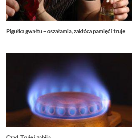
Pigułka gwałtu – oszałamia, zakłóca pamięć i truje
Czad. Truje i zabija