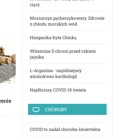
ciąży
Morszczyn pęcherzykowaty. Zdrowie
z chłodu morskich wód
Hiszpanka była Chinką
Witamina D chroni przed rakiem
jajnika
L-Arganina - najsilniejszy
aminokwas kardiologii
Najdłuższy COVID-19 świata
zenie
CHOROBY
COVID to nadal choroba śmiertelna