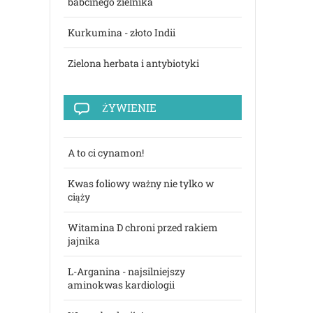
babcinego zielnika
Kurkumina - złoto Indii
Zielona herbata i antybiotyki
ŻYWIENIE
A to ci cynamon!
Kwas foliowy ważny nie tylko w
ciąży
Witamina D chroni przed rakiem
jajnika
L-Arganina - najsilniejszy
aminokwas kardiologii