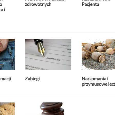
o
zdrowotnych
Pacjenta
a i
rmacji
Zabiegi
Narkomania i
przymusowe lec