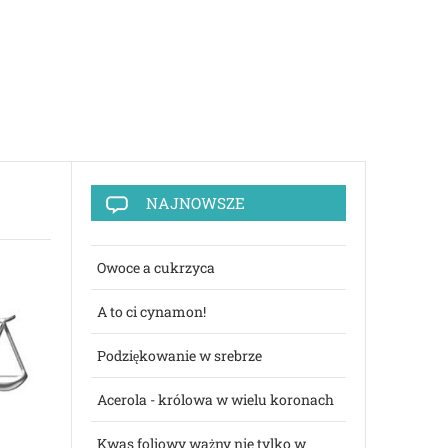
NAJNOWSZE
Owoce a cukrzyca
A to ci cynamon!
Podziękowanie w srebrze
Acerola - królowa w wielu koronach
Kwas foliowy ważny nie tylko w