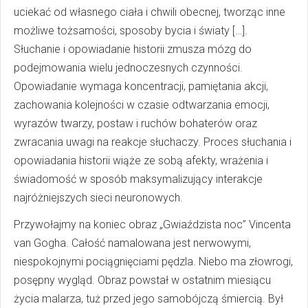
uciekać od własnego ciała i chwili obecnej, tworząc inne
możliwe tożsamości, sposoby bycia i światy […].
Słuchanie i opowiadanie historii zmusza mózg do
podejmowania wielu jednoczesnych czynności.
Opowiadanie wymaga koncentracji, pamiętania akcji,
zachowania kolejności w czasie odtwarzania emocji,
wyrazów twarzy, postaw i ruchów bohaterów oraz
zwracania uwagi na reakcje słuchaczy. Proces słuchania i
opowiadania historii wiąże ze sobą afekty, wrażenia i
świadomość w sposób maksymalizujący interakcje
najróżniejszych sieci neuronowych.
Przywołajmy na koniec obraz „Gwiaździsta noc” Vincenta
van Gogha. Całość namalowana jest nerwowymi,
niespokojnymi pociągnięciami pędzla. Niebo ma złowrogi,
posępny wygląd. Obraz powstał w ostatnim miesiącu
życia malarza, tuż przed jego samobójczą śmiercią. Był