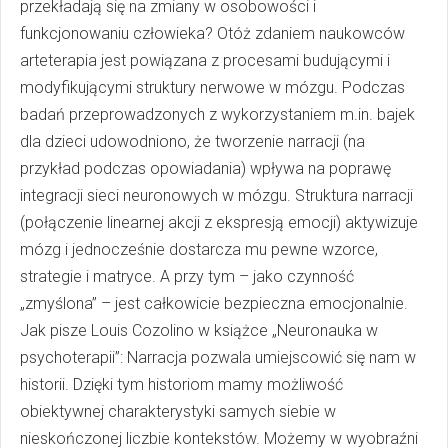
przekładają się na zmiany w osobowości i
funkcjonowaniu człowieka? Otóż zdaniem naukowców
arteterapia jest powiązana z procesami budującymi i
modyfikującymi struktury nerwowe w mózgu. Podczas
badań przeprowadzonych z wykorzystaniem m.in. bajek
dla dzieci udowodniono, że tworzenie narracji (na
przykład podczas opowiadania) wpływa na poprawę
integracji sieci neuronowych w mózgu. Struktura narracji
(połączenie linearnej akcji z ekspresją emocji) aktywizuje
mózg i jednocześnie dostarcza mu pewne wzorce,
strategie i matryce. A przy tym – jako czynność
„zmyślona” – jest całkowicie bezpieczna emocjonalnie.
Jak pisze Louis Cozolino w książce „Neuronauka w
psychoterapii”: Narracja pozwala umiejscowić się nam w
historii. Dzięki tym historiom mamy możliwość
obiektywnej charakterystyki samych siebie w
nieskończonej liczbie kontekstów. Możemy w wyobraźni