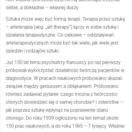
siebie, a dokładnie – własnej duszy.
Sztuka może więc być formą terapii. Terapia przez sztukę
– arteterapia (ang. „art therapy”) łączy w sobie sztukę i
działania terapeutyczne. Co ciekawe – oddziaływań
arteterapeutycznych może być tak wiele, jak wiele jest
dziedzin i rodzajów sztuki.
Już 130 lat temu psychiatrzy francuscy po raz pierwszy
próbowali wykorzystać działalność twórczą pacjentów w
diagnostyce. W pracach naukowych próbowano ukazać
związek między geniuszem a obłąkaniem. Próbowano
również zadawać pytanie: czego można z twórczości
chorych dowiedzieć się o samej chorobie? I odwrotnie –
jak poprzez sztukę wpłynąć na poprawienie stanu
chorego. Do roku 1939 ogłoszono na ten temat około
150 prac naukowych, a do roku 1965 – 7 tysięcy. Właśnie