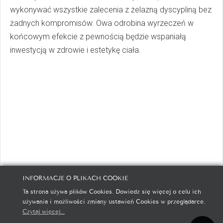
wykonywać wszystkie zalecenia z żelazną dyscypliną bez
żadnych kompromisów. Owa odrobina wyrzeczeń w
końcowym efekcie z pewnością będzie wspaniałą
inwestycją w zdrowie i estetykę ciała.
INFORMACJE O PLIKACH COOKIE
Ta strona używa plików Cookies. Dowiedz się więcej o celu ich
Polityka prywatności
Polityka cookies
Kontakt
używania i możliwości zmiany ustawień Cookies w przeglądarce.
Czytaj więcej...
Copyright © 2001-2026
Telekom Media S.A.
Wszystkie prawa