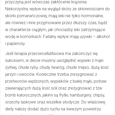
przyczyną jest wówczas zakłócenie krążenia.
Niekorzystny wpływ na wygląd skóry ze skłonnościami do
skórki pomarańczowej, mają leki nie tylko hormonalne,
ale również i inne przyjmowane przez dłuższy czas, bądź
w charakterze ciągłym, jak chociażby leki zatrzymujące
wodę w komórkach. Fatalny wpływ mają używki – alkohol
i papierosy.
Jeśli terapia przeciwcellulitisowa ma zakończyć się
sukcesem, w diecie musimy uwzględnić wypieki z mąki
żytniej, chude ryby, chudy twaróg, chude mięso, dużą ilość
jarzyn i owoców. Koniecznie trzeba zrezygnować z
przetworów wędzonych, wypieków z białej mąki, potraw
zawierających dużą ilość soli oraz zrezygnować z tzw.
bomb kalorycznych, jakimi są frytki, hamburgery, chipsy,
orzechy laskowe oraz wszelkie słodycze. Do właściwej
diety należy dodać dużo ruchu na świeżym powietrzu