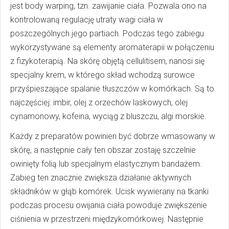
jest body warping, tzn. zawijanie ciała. Pozwala ono na
kontrolowaną regulację utraty wagi ciała w
poszczególnych jego partiach. Podczas tego zabiegu
wykorzystywane są elementy aromaterapii w połączeniu
z fizykoterapią. Na skórę objętą cellulitisem, nanosi się
specjalny krem, w którego skład wchodzą surowce
przyśpieszające spalanie tłuszczów w komórkach. Są to
najczęściej: imbir, olej z orzechów laskowych, olej
cynamonowy, kofeina, wyciąg z bluszczu, algi morskie.
Każdy z preparatów powinien być dobrze wmasowany w
skórę, a następnie cały ten obszar zostaję szczelnie
owinięty folią lub specjalnym elastycznym bandażem.
Zabieg ten znacznie zwiększa działanie aktywnych
składników w głąb komórek. Ucisk wywierany na tkanki
podczas procesu owijania ciała powoduje zwiększenie
ciśnienia w przestrzeni międzykomórkowej. Następnie