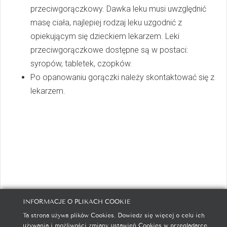
przeciwgorączkowy. Dawka leku musi uwzględnić
masę ciała, najlepiej rodzaj leku uzgodnić z
opiekującym się dzieckiem lekarzem. Leki
przeciwgorączkowe dostępne są w postaci:
syropów, tabletek, czopków.
Po opanowaniu gorączki należy skontaktować się z
lekarzem.
INFORMACJE O PLIKACH COOKIE
Ta strona używa plików Cookies. Dowiedz się więcej o celu ich
Polityka prywatności
Polityka cookies
Kontakt
używania i możliwości zmiany ustawień Cookies w przeglądarce.