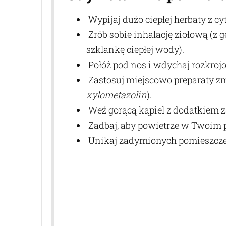
Wypijaj dużo ciepłej herbaty z cy
Z
rób sobie inhalację ziołową (z 
szklankę ciepłej wody).
Połóż pod nos i wdychaj rozkroj
Zastosuj miejscowo preparaty zm
xylometazolin
).
Weź gorącą kąpiel z dodatkiem 
Zadbaj, aby powietrze w Twoim p
Unikaj zadymionych pomieszczeń