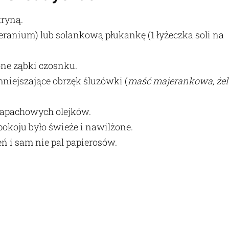
tryną.
geranium) lub solankową płukankę (1 łyżeczka soli na
one ząbki czosnku.
niejszające obrzęk śluzówki (
maść majerankowa, żel
zapachowych olejków.
okoju było świeże i nawilżone.
 i sam nie pal papierosów.