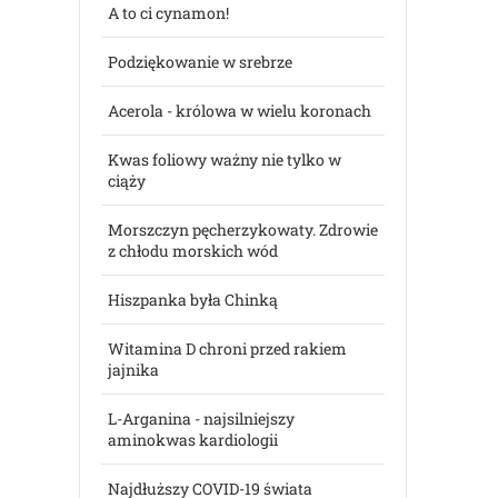
A to ci cynamon!
Podziękowanie w srebrze
Acerola - królowa w wielu koronach
Kwas foliowy ważny nie tylko w
ciąży
Morszczyn pęcherzykowaty. Zdrowie
z chłodu morskich wód
Hiszpanka była Chinką
Witamina D chroni przed rakiem
jajnika
L-Arganina - najsilniejszy
aminokwas kardiologii
Najdłuższy COVID-19 świata