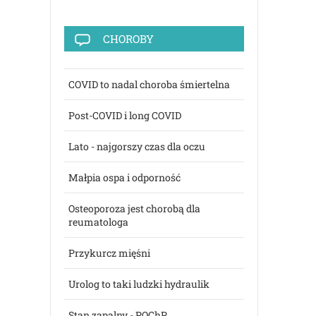
CHOROBY
COVID to nadal choroba śmiertelna
Post-COVID i long COVID
Lato - najgorszy czas dla oczu
Małpia ospa i odporność
Osteoporoza jest chorobą dla
reumatologa
Przykurcz mięśni
Urolog to taki ludzki hydraulik
Stan zapalny - POChP