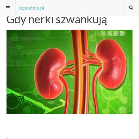
Gdy nerki szwankują