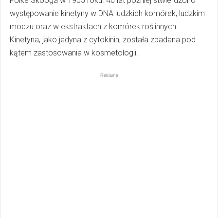
Folke Skooga w 1955 roku. 40 lat później stwierdzono
występowanie kinetyny w DNA ludzkich komórek, ludzkim
moczu oraz w ekstraktach z komórek roślinnych.
Kinetyna, jako jedyna z cytokinin, została zbadana pod
kątem zastosowania w kosmetologii.
Reklama