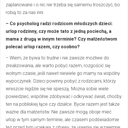
zaplanowane i o nic nie trzeba się samemu troszczyć, bo
robią to za nas inni.
– Co psycholog radzi rodzicom młodszych dzieci:
urlop rodzinny, czy może tato z jedną pociechą, a
mama z drugą w innym terminie? Czy małżeństwom
polecać urlop razem, czy osobno?
– Wiem, że bywa to trudne i nie zawsze możliwe do
zrealizowania, ale warto pobyć razem, rozgościć się
wolnym czasie, jeśli nawet niewiele go mamy na wspólny
wypoczynek. Dzieci powinny pobyć z rodzicami, którzy
wreszcie nigdzie się nie spieszą. Można sobie wiele
powiedzieć, wspólnie zdobywać i odkrywać świat, choćby
ten na pobliskiej łące czy działce. Bycie razem jest także
ważne dla małżeństw. Nie zawsze mogą oboje mieć
urlop w tym samym terminie, ale czasem podświadomie
też przed tym uciekają z obawy, że ujawnią się wzajemne