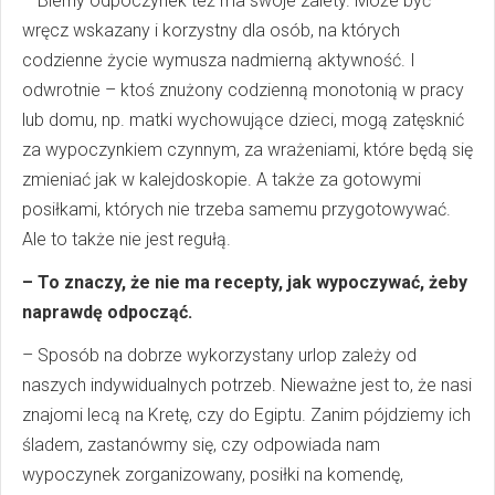
– Bierny odpoczynek też ma swoje zalety. Może być
wręcz wskazany i korzystny dla osób, na których
codzienne życie wymusza nadmierną aktywność. I
odwrotnie – ktoś znużony codzienną monotonią w pracy
lub domu, np. matki wychowujące dzieci, mogą zatęsknić
za wypoczynkiem czynnym, za wrażeniami, które będą się
zmieniać jak w kalejdoskopie. A także za gotowymi
posiłkami, których nie trzeba samemu przygotowywać.
Ale to także nie jest regułą.
– To znaczy, że nie ma recepty, jak wypoczywać, żeby
naprawdę odpocząć.
– Sposób na dobrze wykorzystany urlop zależy od
naszych indywidualnych potrzeb. Nieważne jest to, że nasi
znajomi lecą na Kretę, czy do Egiptu. Zanim pójdziemy ich
śladem, zastanówmy się, czy odpowiada nam
wypoczynek zorganizowany, posiłki na komendę,