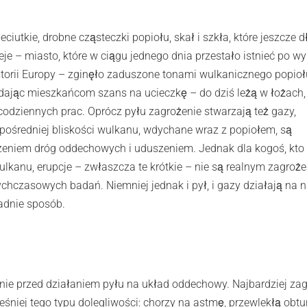
eciutkie, drobne cząsteczki popiołu, skał i szkła, które jeszcze 
e – miasto, które w ciągu jednego dnia przestało istnieć po w
rii Europy – zginęło zaduszone tonami wulkanicznego popioł
e dając mieszkańcom szans na ucieczkę – do dziś leżą w łożach,
codziennych prac. Oprócz pyłu zagrożenie stwarzają też gazy,
zpośredniej bliskości wulkanu, wdychane wraz z popiołem, są
eniem dróg oddechowych i uduszeniem. Jednak dla kogoś, kto n
wulkanu, erupcje – zwłaszcza te krótkie – nie są realnym zagroż
ychczasowych badań. Niemniej jednak i pył, i gazy działają na 
ładnie sposób.
nie przed działaniem pyłu na układ oddechowy. Najbardziej za
eśniej tego typu dolegliwości: chorzy na astmę, przewlekłą obtu