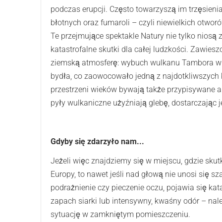
podczas erupcji. Często towarzyszą im trzęsienia
błotnych oraz fumaroli – czyli niewielkich otwo
Te przejmujące spektakle Natury nie tylko niosą
katastrofalne skutki dla całej ludzkości. Zawies
ziemską atmosferę: wybuch wulkanu Tambora w 181
bydła, co zaowocowało jedną z najdotkliwszych k
przestrzeni wieków bywają także przypisywane a
pyły wulkaniczne użyźniają glebę, dostarczając 
Gdyby się zdarzyło nam...
Jeżeli więc znajdziemy się w miejscu, gdzie sk
Europy, to nawet jeśli nad głową nie unosi się s
podrażnienie czy pieczenie oczu, pojawia się kata
zapach siarki lub intensywny, kwaśny odór – na
sytuację w zamkniętym pomieszczeniu.