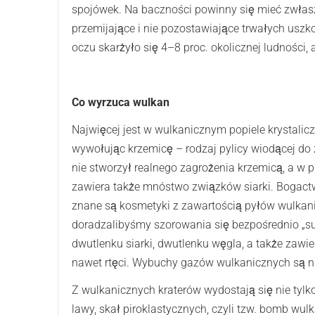
spojówek. Na baczności powinny się mieć zwłas
przemijające i nie pozostawiające trwałych usz
oczu skarżyło się 4–8 proc. okolicznej ludności, 
Co wyrzuca wulkan
Najwięcej jest w wulkanicznym popiele krystalic
wywołując krzemicę – rodzaj pylicy wiodącej do
nie stworzył realnego zagrożenia krzemicą, a w p
zawiera także mnóstwo związków siarki. Bogact
znane są kosmetyki z zawartością pyłów wulkani
doradzalibyśmy szorowania się bezpośrednio „s
dwutlenku siarki, dwutlenku węgla, a także zawi
nawet rtęci. Wybuchy gazów wulkanicznych są naj
Z wulkanicznych kraterów wydostają się nie tylk
lawy, skał piroklastycznych, czyli tzw. bomb wu