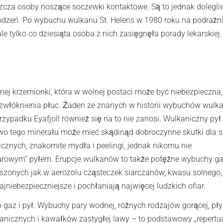
zcza osoby noszące soczewki kontaktowe. Są to jednak dolegli
kodzeń. Po wybuchu wulkanu St. Helens w 1980 roku na podrażn
ale tylko co dziesiąta osoba z nich zasięgnęła porady lekarskiej.
znej krzemionki, która w wolnej postaci może być niebezpieczna,
 zwłóknienia płuc. Żaden ze znanych w historii wybuchów wul
rzypadku Eyafjoll również się na to nie zanosi. Wulkaniczny pył
wo tego minerału może mieć skądinąd dobroczynne skutki dla s
cznych, znakomite mydła i peelingi, jednak nikomu nie
urowym” pyłem. Erupcje wulkanów to także potężne wybuchy g
eszonych jak w aerozolu cząsteczek siarczanów, kwasu solnego,
niebezpieczniejsze i pochłaniają najwięcej ludzkich ofiar.
o gaz i pył. Wybuchy pary wodnej, różnych rodzajów gorącej, pł
lkanicznych i kawałków zastygłej lawy – to podstawowy „repertu