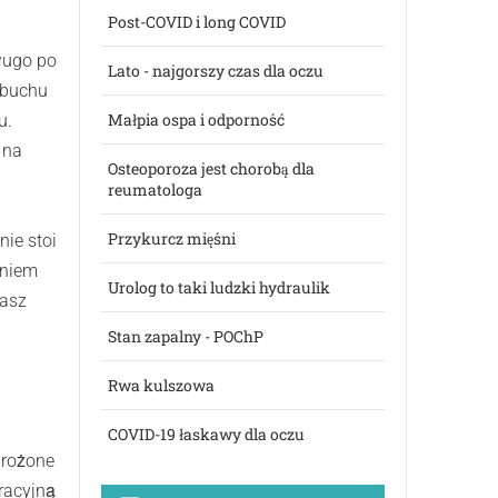
Post-COVID i long COVID
długo po
Lato - najgorszy czas dla oczu
ybuchu
Małpia ospa i odporność
u.
 na
Osteoporoza jest chorobą dla
reumatologa
Przykurcz mięśni
ie stoi
eniem
Urolog to taki ludzki hydraulik
nasz
Stan zapalny - POChP
Rwa kulszowa
COVID-19 łaskawy dla oczu
grożone
racyjną