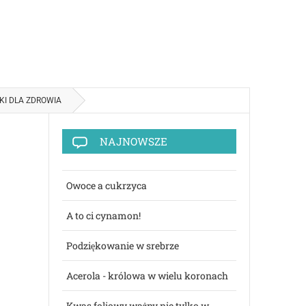
I DLA ZDROWIA
NAJNOWSZE
Owoce a cukrzyca
A to ci cynamon!
Podziękowanie w srebrze
Acerola - królowa w wielu koronach
Kwas foliowy ważny nie tylko w