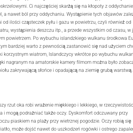
oskrzelowymi. Ci najczęściej skarżą się na kłopoty z oddychani
el, a nawet ból przy oddychaniu. Wystąpienie tych objawów zale
od ilości cząsteczek pyłu i gazu w powietrzu, czyli również od
atru, wystąpienia deszczu itp., a przede wszystkim od czasu, w 
nym powietrzem. Po wybuchu islandzkiego wulkanu środkowa E
i, tym bardziej warto z pewnością zastanowić się nad użyciem c
ki korzystnym wiatrom, Islandczycy wkrótce po wybuchu wulka
 dzięki nagranym na amatorskie kamery filmom można było zobac
piołu zakrywającą słońce i opadającą na ziemię grubą warstwą.
zy rzut oka robi wrażenie miękkiego i lekkiego, w rzeczywistośc
tka i mogą podrażniać także oczy. Dyskomfort odczuwany przy
 oczu piaskiem na plaży przy wietrznej pogodzie. Oczy robią się
wiatło, może dojść nawet do uszkodzeń rogówki i ostrego zapale