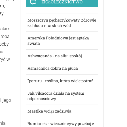
ZIOŁOLECZNICTWO
em,
ży
Morszczyn pęcherzykowaty. Zdrowie
z chłodu morskich wód
jakim
uropa
Ameryka Południowa jest apteką
świata
hoćby
nu
Ashwaganda - na siłę i spokój
zyć w
Asmachilca dobra na płuca
Iporuru - roślina, która wiele potraﬁ
Jak vilcacora działa na system
odpornościowy
i jego
Mastika wciąż zadziwia
nia
Rumianek - wiecznie żywy przebój z