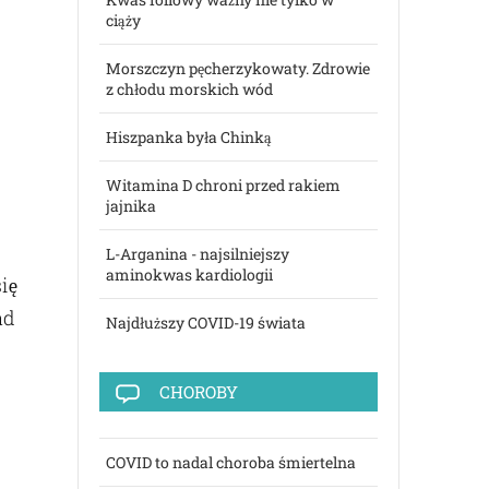
ciąży
Morszczyn pęcherzykowaty. Zdrowie
z chłodu morskich wód
Hiszpanka była Chinką
Witamina D chroni przed rakiem
jajnika
L-Arganina - najsilniejszy
aminokwas kardiologii
ię
ad
Najdłuższy COVID-19 świata
CHOROBY
COVID to nadal choroba śmiertelna