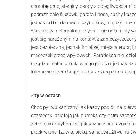
chorobę płuc, alergicy, osoby z dolegliwościami 
podrażnienie śluzówki gardła i nosa, suchy kasz
jednak od bardzo wielu czynników, między innymi 
warunków meteorologicznych – kierunku i siły wi
jest się narażonym na kontakt z zanieczyszczo
jest bezpieczna, jednak im bliżej miejsca erupcj
maseczek przeciwpyłowych. Paradoksalnie, dzię
urządzali sobie pikniki w jego pobliżu, jednak
Internecie przerażające kadry z szarą chmurą po
Łzy w oczach
Choć pył wulkaniczny, jak każdy popiół, na pierws
cząsteczki działają jak pumeks czy ostra szczo
zetknięciu z pyłem jest jak uczucie podrażnienia
przekrwione, łzawią, pieką, są nadwrażliwe na ś