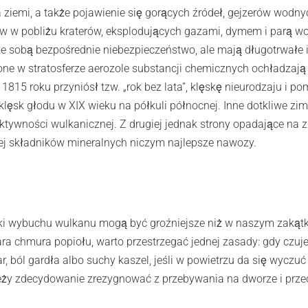
 ziemi, a także pojawienie się gorących źródeł, gejzerów wodny
rów w pobliżu kraterów, eksplodujących gazami, dymem i parą w
 ze sobą bezpośrednie niebezpieczeństwo, ale mają długotrwałe 
zone w stratosferze aerozole substancji chemicznych ochładzają
5 roku przyniósł tzw. „rok bez lata”, klęskę nieurodzaju i po
lęsk głodu w XIX wieku na półkuli północnej. Inne dotkliwe zi
ktywności wulkanicznej. Z drugiej jednak strony opadające na 
jej składników mineralnych niczym najlepsze nawozy.
utki wybuchu wulkanu mogą być groźniejsze niż w naszym zakąt
zara chmura popiołu, warto przestrzegać jednej zasady: gdy czu
r, ból gardła albo suchy kaszel, jeśli w powietrzu da się wyczuć
leży zdecydowanie zrezygnować z przebywania na dworze i prz