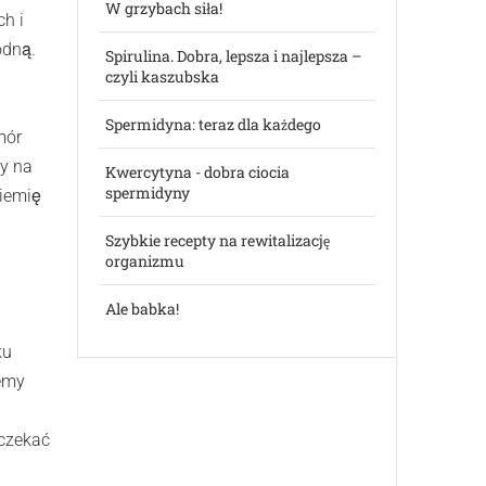
W grzybach siła!
ch i
odną.
Spirulina. Dobra, lepsza i najlepsza –
czyli kaszubska
i
Spermidyna: teraz dla każdego
mór
my na
Kwercytyna - dobra ciocia
spermidyny
ziemię
Szybkie recepty na rewitalizację
organizmu
Ale babka!
ku
jemy
eczekać