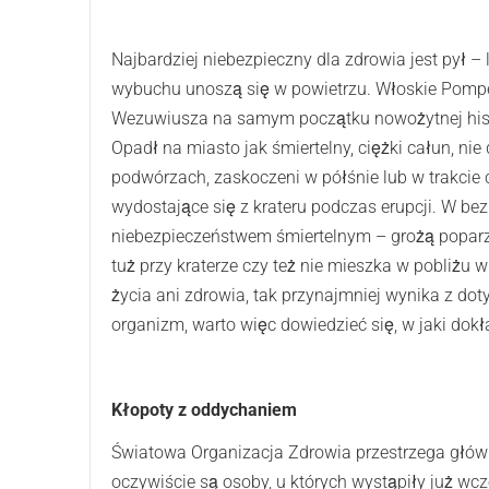
Najbardziej niebezpieczny dla zdrowia jest pył – l
wybuchu unoszą się w powietrzu. Włoskie Pompej
Wezuwiusza na samym początku nowożytnej histo
Opadł na miasto jak śmiertelny, ciężki całun, ni
podwórzach, zaskoczeni w półśnie lub w trakcie 
wydostające się z krateru podczas erupcji. W be
niebezpieczeństwem śmiertelnym – grożą poparz
tuż przy kraterze czy też nie mieszka w pobliżu 
życia ani zdrowia, tak przynajmniej wynika z dot
organizm, warto więc dowiedzieć się, w jaki dok
Kłopoty z oddychaniem
Światowa Organizacja Zdrowia przestrzega głów
oczywiście są osoby, u których wystąpiły już wcz