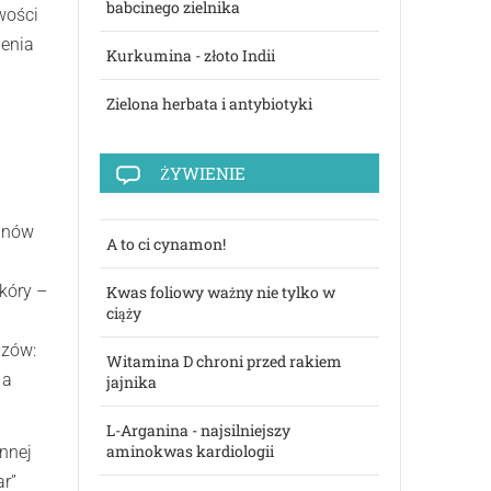
babcinego zielnika
wości
ienia
Kurkumina - złoto Indii
Zielona herbata i antybiotyki
ŻYWIENIE
kanów
A to ci cynamon!
kóry –
Kwas foliowy ważny nie tylko w
ciąży
azów:
Witamina D chroni przed rakiem
 a
jajnika
L-Arganina - najsilniejszy
aminokwas kardiologii
ynnej
ar”