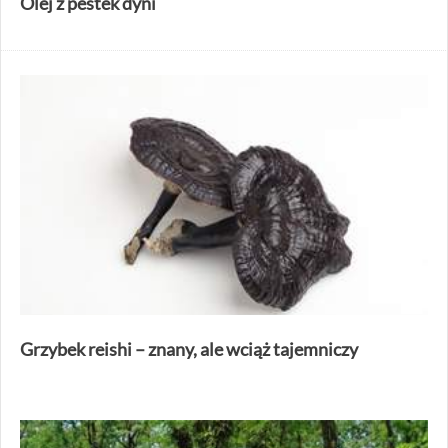
Olej z pestek dyni
Grzybek reishi – znany, ale wciąż tajemniczy