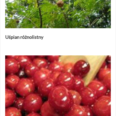
Uśpian różnolistny