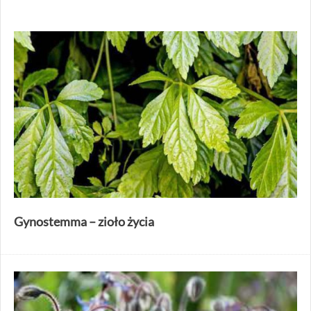
Gynostemma – zioło życia